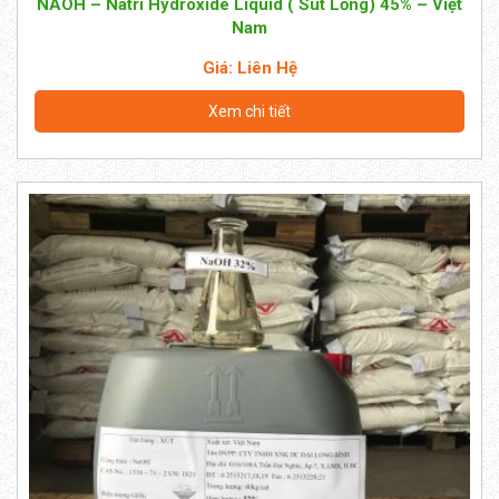
NAOH – Natri Hydroxide Liquid ( Sút Lỏng) 45% – Việt
Nam
Giá: Liên Hệ
Xem chi tiết