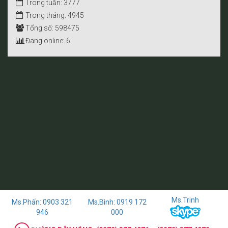
Trong tuần: 3777
Trong tháng: 4945
Tổng số: 598475
Đang online: 6
Ms.Trinh
Ms.Phấn: 0903 321
Ms.Bình: 0919 172
946
000