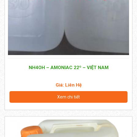
NH4OH – AMONIAC 22º – VIỆT NAM
Giá: Liên Hệ
Xem chi tiết