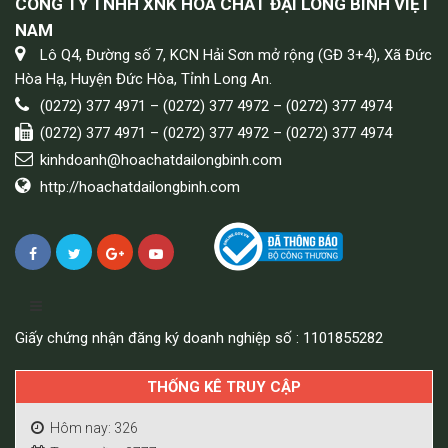
CÔNG TY TNHH XNK HÓA CHẤT ĐẠI LONG BÌNH VIỆT
NAM
Lô Q4, Đường số 7, KCN Hải Sơn mở rộng (GĐ 3+4), Xã Đức
Hòa Hạ, Huyện Đức Hòa, Tỉnh Long An.
(0272) 377 4971 – (0272) 377 4972 – (0272) 377 4974
(0272) 377 4971 – (0272) 377 4972 – (0272) 377 4974
kinhdoanh@hoachatdailongbinh.com
http://hoachatdailongbinh.com
Giấy chứng nhận đăng ký doanh nghiệp số : 1101855282
THỐNG KÊ TRUY CẬP
Hôm nay: 326