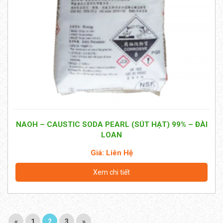
NAOH – CAUSTIC SODA PEARL (SÚT HẠT) 99% – ĐÀI
LOAN
Giá: Liên Hệ
Xem chi tiết
«
1
2
3
»