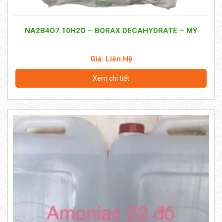
NA2B4O7.10H2O – BORAX DECAHYDRATE – MỸ
Giá: Liên Hệ
Xem chi tiết