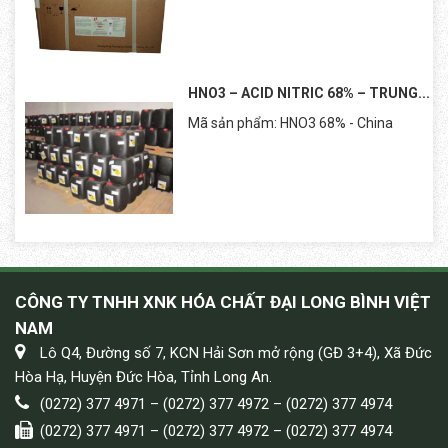
HNO3 – ACID NITRIC 68% – TRUNG...
Mã sản phẩm: HNO3 68% - China
CÔNG TY TNHH XNK HÓA CHẤT ĐẠI LONG BÌNH VIỆT
NAM
Lô Q4, Đường số 7, KCN Hải Sơn mở rộng (GĐ 3+4), Xã Đức
Hòa Hạ, Huyện Đức Hòa, Tỉnh Long An.
(0272) 377 4971 – (0272) 377 4972 – (0272) 377 4974
(0272) 377 4971 – (0272) 377 4972 – (0272) 377 4974