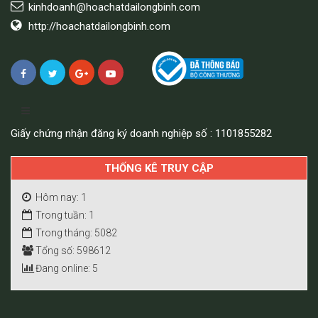
kinhdoanh@hoachatdailongbinh.com
http://hoachatdailongbinh.com
Giấy chứng nhận đăng ký doanh nghiệp số : 1101855282
THỐNG KÊ TRUY CẬP
Hôm nay: 1
Trong tuần: 1
Trong tháng: 5082
Tổng số: 598612
Đang online: 5