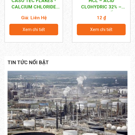
CASO TEC FLAKES -
HCL – ACID
CALCIUM CHLORIDE
CLOHYDRIC 32% –
TEC GRADE 99%
TRUNG QUỐC
Giá: Liên Hệ
12 ₫
Xem chi tiết
Xem chi tiết
TIN TỨC NỔI BẬT