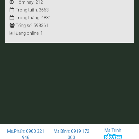
Hôm nay: 212
Trong tuần: 3663
Trong tháng: 4831
Tổng số: 598361
Đang online: 1
Ms.Trinh
Ms.Phấn: 0903 321
Ms.Bình: 0919 172
946
000