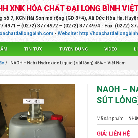
HH XNK HÓA CHẤT ĐẠI LONG BÌNH VIỆ
ng số 7, KCN Hải Sơn mở rộng (GĐ 3+4), Xã Đức Hòa Hạ, Huyệ
77 4971 – (0272) 377 4972 – (0272) 377 4974 - Fax: (0272) 3
oachatdailongbinh.com
-
Website: http://hoachatdailongbin
HẨM
TIN TỨC
TUYỂN DỤNG
VIDEO
L
ấy
NAOH – Natri Hydroxide Liquid ( sút lỏng) 45% – Việt Nam
NAOH – NA
SÚT LỎNG)
Mã sản phẩm:
NH0
GIÁ: LIÊN HỆ