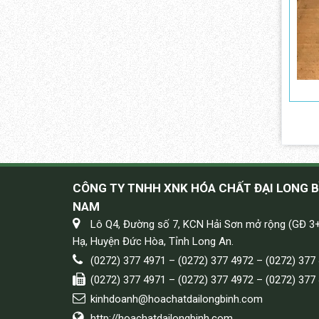
CÔNG TY TNHH XNK HÓA CHẤT ĐẠI LONG B
NAM
Lô Q4, Đường số 7, KCN Hải Sơn mở rộng (GĐ 3
Hạ, Huyện Đức Hòa, Tỉnh Long An.
(0272) 377 4971 – (0272) 377 4972 – (0272) 377
(0272) 377 4971 – (0272) 377 4972 – (0272) 377
kinhdoanh@hoachatdailongbinh.com
http://hoachatdailongbinh.com