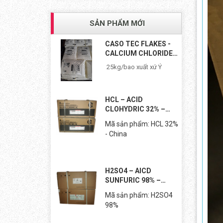
SẢN PHẨM MỚI
CASO TEC FLAKES -
CALCIUM CHLORIDE
TEC...
25kg/bao xuất xứ Ý
HCL – ACID
CLOHYDRIC 32% –
TRUNG...
Mã sản phẩm: HCL 32%
- China
H2SO4 – AICD
SUNFURIC 98% –
TRUNG...
Mã sản phẩm: H2SO4
98%