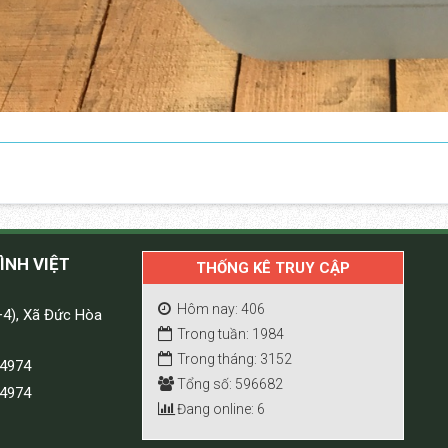
ÌNH VIỆT
THỐNG KÊ TRUY CẬP
Hôm nay: 406
+4), Xã Đức Hòa
Trong tuần: 1984
Trong tháng: 3152
 4974
Tổng số: 596682
 4974
Đang online: 6