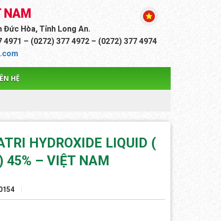
T NAM
n Đức Hòa, Tỉnh Long An.
77 4971 – (0272) 377 4972 – (0272) 377 4974
h.com
IÊN HỆ
TRI HYDROXIDE LIQUID (
 45% – VIỆT NAM
0154