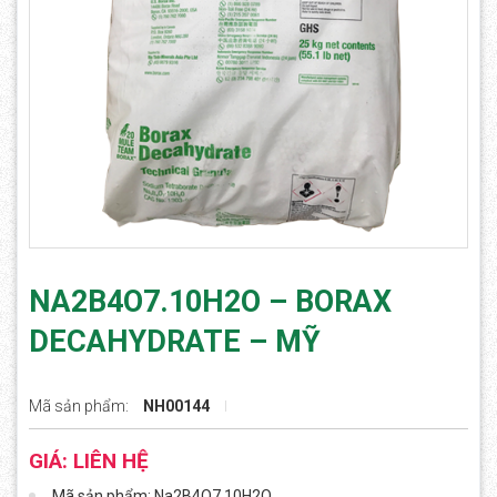
NA2B4O7.10H2O – BORAX
DECAHYDRATE – MỸ
Mã sản phẩm:
NH00144
GIÁ: LIÊN HỆ
Mã sản phẩm: Na2B4O7.10H2O