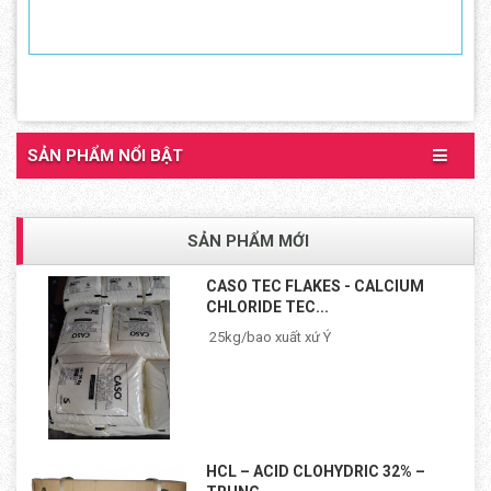
SẢN PHẨM NỔI BẬT
SẢN PHẨM MỚI
CASO TEC FLAKES - CALCIUM
CHLORIDE TEC...
25kg/bao xuất xứ Ý
HCL – ACID CLOHYDRIC 32% –