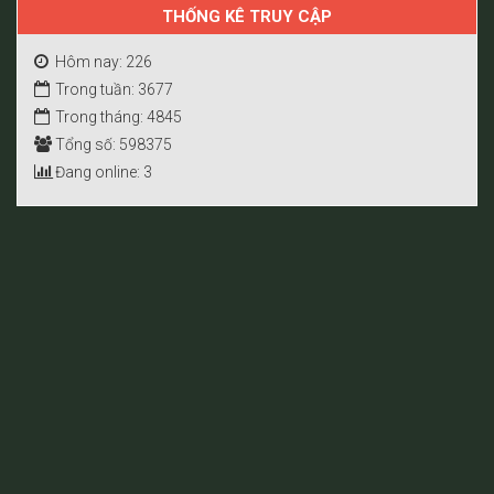
THỐNG KÊ TRUY CẬP
Hôm nay: 226
Trong tuần: 3677
Trong tháng: 4845
Tổng số: 598375
Đang online: 3