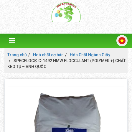
Trang chủ
Hoá chất cơ bản
Hóa Chất Ngành Giấy
SPECFLOC® C-1492 HMW FLOCCULANT (POLYMER +) CHẤT
KEO TỤ – ANH QUỐC