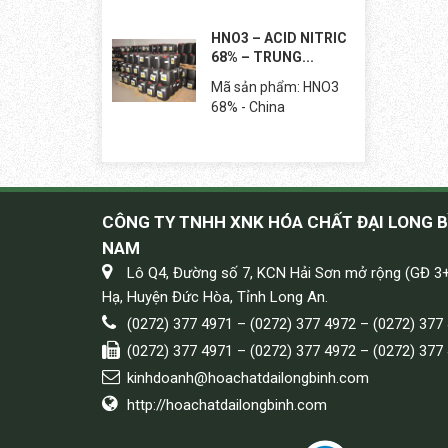
HNO3 – ACID NITRIC
68% – TRUNG...
Mã sản phẩm: HNO3
68% - China
CÔNG TY TNHH XNK HÓA CHẤT ĐẠI LONG B
NAM
Lô Q4, Đường số 7, KCN Hải Sơn mở rộng (GĐ 3
Hạ, Huyện Đức Hòa, Tỉnh Long An.
(0272) 377 4971 – (0272) 377 4972 – (0272) 377
(0272) 377 4971 – (0272) 377 4972 – (0272) 377
kinhdoanh@hoachatdailongbinh.com
http://hoachatdailongbinh.com