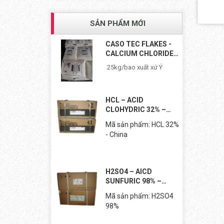
SẢN PHẨM MỚI
CASO TEC FLAKES -
CALCIUM CHLORIDE
TEC...
25kg/bao xuất xứ Ý
HCL – ACID
CLOHYDRIC 32% –
TRUNG...
Mã sản phẩm: HCL 32%
- China
H2SO4 – AICD
SUNFURIC 98% –
TRUNG...
Mã sản phẩm: H2SO4
98%