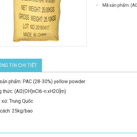
Mã sản phẩm: (Al
NG TIN CHI TIẾT
sản phẩm: PAC (28-30%) yellow powder
 thức: (Al2(OH)nCl6-n.xH2O]m)
 xứ: Trung Quốc
cách: 25kg/bao