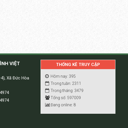
ÌNH VIỆT
THỐNG KÊ TRUY CẬP
Hôm nay: 395
+4), Xã Đức Hòa
Trong tuần: 2311
Trong tháng: 3479
 4974
Tổng số: 597009
 4974
Đang online: 8