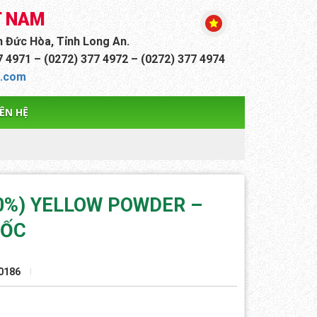
T NAM
n Đức Hòa, Tỉnh Long An.
77 4971 – (0272) 377 4972 – (0272) 377 4974
h.com
IÊN HỆ
30%) YELLOW POWDER –
UỐC
0186