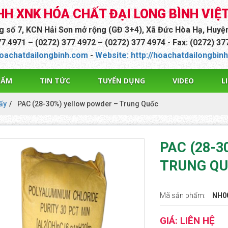
HH XNK HÓA CHẤT ĐẠI LONG BÌNH VIỆ
ng số 7, KCN Hải Sơn mở rộng (GĐ 3+4), Xã Đức Hòa Hạ, Huyệ
77 4971 – (0272) 377 4972 – (0272) 377 4974 - Fax: (0272) 3
oachatdailongbinh.com
-
Website: http://hoachatdailongbin
HẨM
TIN TỨC
TUYỂN DỤNG
VIDEO
L
ấy
PAC (28-30%) yellow powder – Trung Quốc
PAC (28-
TRUNG Q
Mã sản phẩm:
NH0
GIÁ: LIÊN HỆ