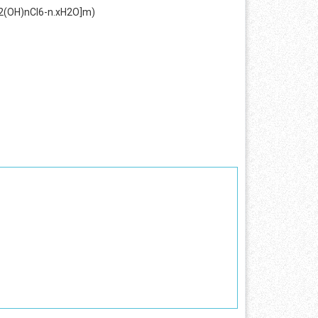
2(OH)nCl6-n.xH2O]m)