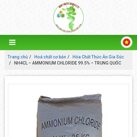
Trang chủ
Hoá chất cơ bản
Hóa Chất Thức Ăn Gia Súc
NH4CL – AMMONIUM CHLORIDE 99.5% – TRUNG QUỐC