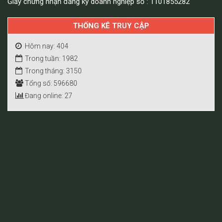
Giấy chứng nhận đăng ký doanh nghiệp số : 1101855282
THỐNG KÊ TRUY CẬP
Hôm nay: 404
Trong tuần: 1982
Trong tháng: 3150
Tổng số: 596680
Đang online: 27